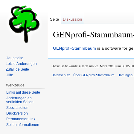
Seite
Diskussion
GENprofi-Stammbaum
Wechseln zu:
Navigation
,
Suche
GENprofi-Stammbaum
is a software for ge
Hauptseite
Letzte Änderungen
Diese Seite wurde zuletzt am 22. März 2010 um 08:05 Uh
Zufällige Seite
Hilfe
Datenschutz
Über GENprofi-Stammbaum
Haftungsa
Werkzeuge
Links auf diese Seite
Änderungen an
verlinkten Seiten
Spezialseiten
Druckversion
Permanenter Link
Seiten­informationen