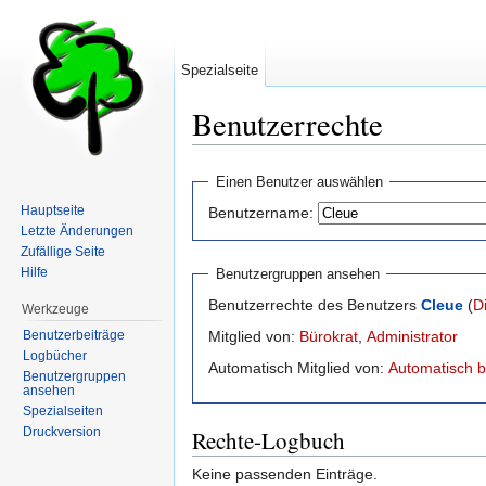
Spezialseite
Benutzerrechte
Wechseln zu:
Navigation
,
Suche
Einen Benutzer auswählen
Hauptseite
Benutzername:
Letzte Änderungen
Zufällige Seite
Hilfe
Benutzergruppen ansehen
Benutzerrechte des Benutzers
Cleue
(
D
Werkzeuge
Benutzerbeiträge
Mitglied von:
Bürokrat
,
Administrator
Logbücher
Automatisch Mitglied von:
Automatisch b
Benutzergruppen
ansehen
Spezialseiten
Druckversion
Rechte-Logbuch
Keine passenden Einträge.