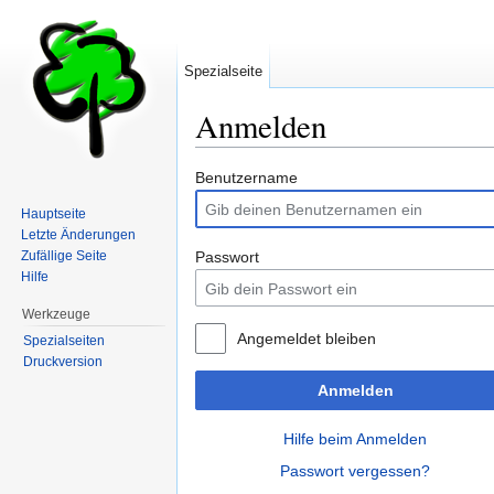
Spezialseite
Anmelden
Wechseln zu:
Navigation
,
Suche
Benutzername
Hauptseite
Letzte Änderungen
Zufällige Seite
Passwort
Hilfe
Werkzeuge
Angemeldet bleiben
Spezialseiten
Druckversion
Anmelden
Hilfe beim Anmelden
Passwort vergessen?