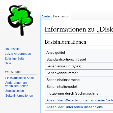
Seite
Diskussion
Informationen zu „Dis
Wechseln zu:
Navigation
,
Suche
Basisinformationen
Hauptseite
Anzeigetitel
Letzte Änderungen
Zufällige Seite
Standardsortierschlüssel
Hilfe
Seitenlänge (in Bytes)
Werkzeuge
Seitenkennnummer
Links auf diese Seite
Seiteninhaltssprache
Änderungen an
verlinkten Seiten
Seiteninhaltsmodell
Spezialseiten
Indizierung durch Suchmaschinen
Seiten­informationen
Anzahl der Weiterleitungen zu dieser Seit
Anzahl der Unterseiten dieser Seite