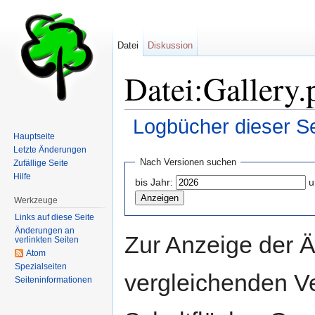
Datei
Diskussion
Datei:Gallery.
Logbücher dieser Se
Hauptseite
Wechseln zu:
Navigation
,
Suche
Letzte Änderungen
Nach Versionen suchen
Zufällige Seite
Hilfe
bis Jahr:
u
Werkzeuge
Links auf diese Seite
Änderungen an
Zur Anzeige der 
verlinkten Seiten
Atom
Spezialseiten
vergleichenden V
Seiten­informationen